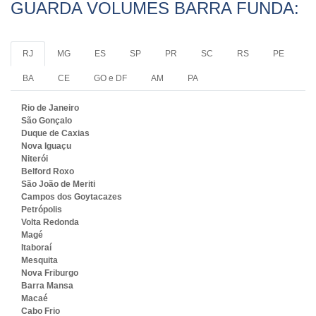
GUARDA VOLUMES BARRA FUNDA:
RJ
MG
ES
SP
PR
SC
RS
PE
BA
CE
GO e DF
AM
PA
Rio de Janeiro
São Gonçalo
Duque de Caxias
Nova Iguaçu
Niterói
Belford Roxo
São João de Meriti
Campos dos Goytacazes
Petrópolis
Volta Redonda
Magé
Itaboraí
Mesquita
Nova Friburgo
Barra Mansa
Macaé
Cabo Frio