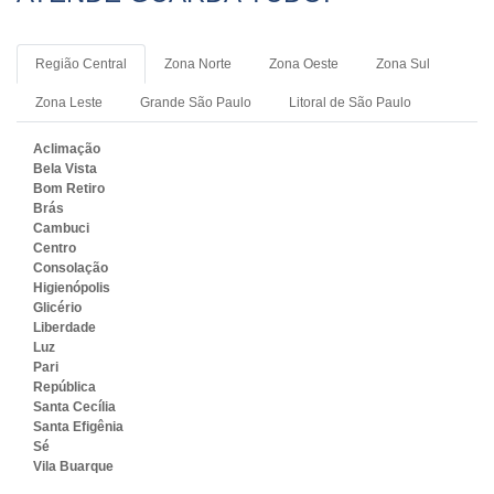
Região Central
Zona Norte
Zona Oeste
Zona Sul
Zona Leste
Grande São Paulo
Litoral de São Paulo
Aclimação
Bela Vista
Bom Retiro
Brás
Cambuci
Centro
Consolação
Higienópolis
Glicério
Liberdade
Luz
Pari
República
Santa Cecília
Santa Efigênia
Sé
Vila Buarque