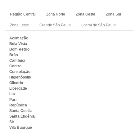
Região Central
Zona Norte
Zona Oeste
Zona Sul
Zona Leste
Grande São Paulo
Litoral de São Paulo
Aclimação
Bela Vista
Bom Retiro
Brás
Cambuci
Centro
Consolação
Higienópolis
Glicério
Liberdade
Luz
Pari
República
Santa Cecília
Santa Efigênia
Sé
Vila Buarque