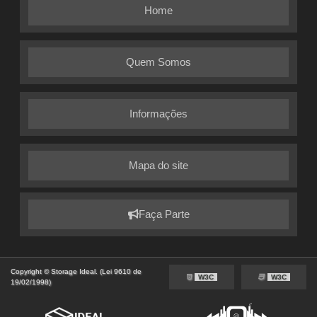
Home
Quem Somos
Informações
Mapa do site
Faça Parte
Copyright © Storage Ideal. (Lei 9610 de
W3C
W3C
19/02/1998)