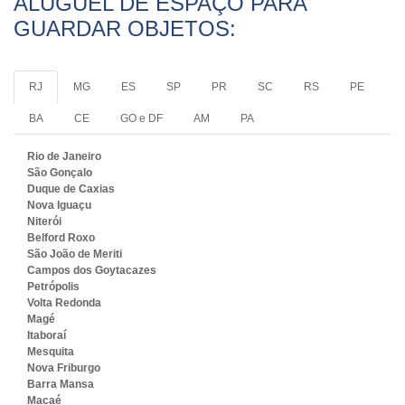
ALUGUEL DE ESPAÇO PARA
GUARDAR OBJETOS:
RJ
MG
ES
SP
PR
SC
RS
PE
BA
CE
GO e DF
AM
PA
Rio de Janeiro
São Gonçalo
Duque de Caxias
Nova Iguaçu
Niterói
Belford Roxo
São João de Meriti
Campos dos Goytacazes
Petrópolis
Volta Redonda
Magé
Itaboraí
Mesquita
Nova Friburgo
Barra Mansa
Macaé